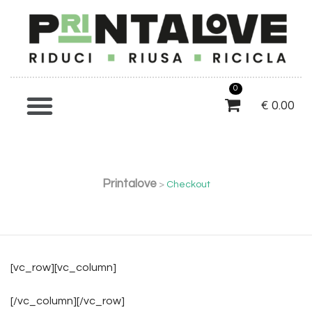
0
€
0.00
Printalove
>
Checkout
[vc_row][vc_column]
[/vc_column][/vc_row]