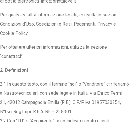
di posta elettronica:
info@printalove.it
Per qualsiasi altra informazione legale, consulta le sezioni:
Condizioni d’Uso, Spedizioni e Resi, Pagamenti, Privacy e
Cookie Policy
Per ottenere ulteriori informazioni, utilizza la sezione
“contattaci”.
2. Definizioni
2.1 In questo testo, con il termine “noi” o “Venditore” ci riferiamo
a Nastrotecnica srl, con sede legale in Italia, Via Enrico Fermi
21, 42012 Campagnola Emilia (R.E.), C.F./P.Iva 01957030354,
N°Iscr.Reg.Impr. R.E.A. RE – 238301
2.2 Con “TU” o “Acquirente” sono indicati i nostri clienti.