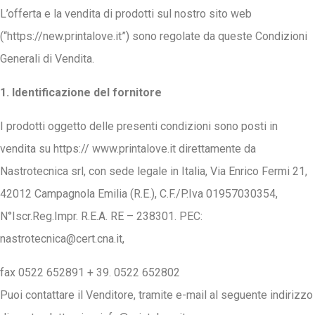
L’offerta e la vendita di prodotti sul nostro sito web
(“https://new.printalove.it”) sono regolate da queste Condizioni
Generali di Vendita.
1. Identificazione del fornitore
I prodotti oggetto delle presenti condizioni sono posti in
vendita su https:// www.printalove.it direttamente da
Nastrotecnica srl, con sede legale in Italia, Via Enrico Fermi 21,
42012 Campagnola Emilia (R.E.), C.F./P.Iva 01957030354,
N°Iscr.Reg.Impr. R.E.A. RE – 238301. PEC:
nastrotecnica@cert.cna.it
,
fax 0522 652891 + 39. 0522 652802
Puoi contattare il Venditore, tramite e-mail al seguente indirizzo