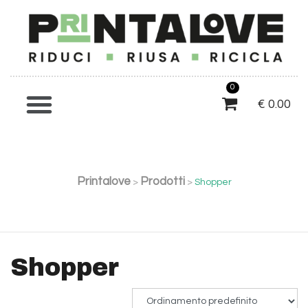
0
€
0.00
Printalove
Prodotti
>
>
Shopper
Shopper